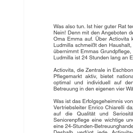
Was also tun. Ist hier guter Rat te
Nein! Denn mit den Angeboten des D
Oma Emma auf. Über Actiovita 
Ludmilla schmeißt den Haushalt, 
übernimmt Emmas Grundpflege, ge
Ludmilla ist 24 Stunden lang an Emm
Actiovita, die Zentrale in Eschbor
Pflegemarkt aktiv, bietet nation
optimal und individuell auf de
Betreuung in den eigenen vier W
Was ist das Erfolgsgeheimnis von 
Vertriebsleiter Enrico Chiarelli 
auf die Qualität und Seriositä
Seniorenpflege eine wichtige u
eine 24-Stunden-Betreuunghandel
Deshalb verfügt jede Actiovita