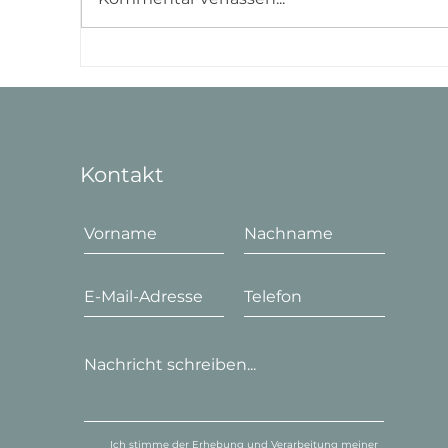
24h Pflege zu Hause: Vorteile
24
und Möglichkeiten der Rund-
Ru
um-die-Uhr-Betreuung
fü
Kontakt
Ich stimme der Erhebung und Verarbeitung meiner