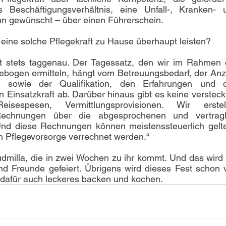
s Beschäftigungsverhältnis, eine Unfall-, Kranken- u
nn gewünscht – über einen Führerschein.
ne solche Pflegekraft zu Hause überhaupt leisten? 
lgt stets taggenau. Der Tagessatz, den wir im Rahmen d
ebogen ermitteln, hängt vom Betreuungsbedarf, der Anza
 sowie der Qualifikation, den Erfahrungen und d
 Einsatzkraft ab. Darüber hinaus gibt es keine versteckt
sespesen, Vermittlungsprovisionen. Wir erstell
 Rechnungen über die abgesprochenen und vertragli
 Und diese Rechnungen können meistenssteuerlich gelte
n Pflegevorsorge verrechnet werden.“
dmilla, die in zwei Wochen zu ihr kommt. Und das wird m
nd Freunde gefeiert. Übrigens wird dieses Fest schon v
d dafür auch leckeres backen und kochen.