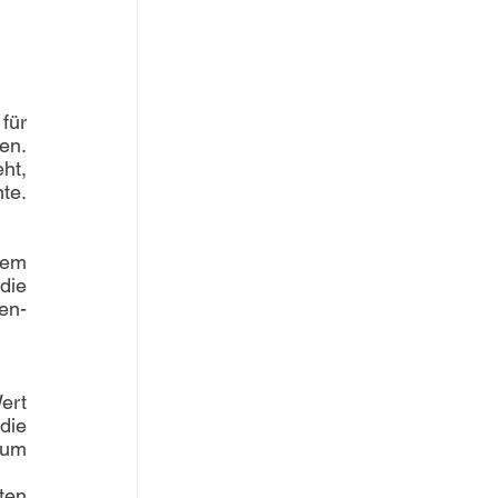
für 
n. 
t, 
e. 
dem 
ie 
en-
rt 
ie 
um 
en 