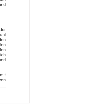
nd 
er 
hl 
en 
en 
en 
ch 
nd 
it 
on 