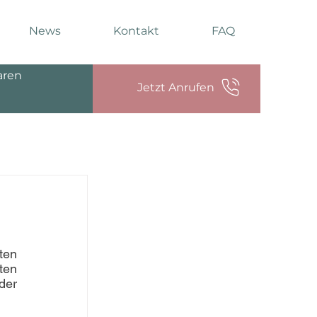
News
Kontakt
FAQ
aren
Jetzt Anrufen
en 
en 
er 