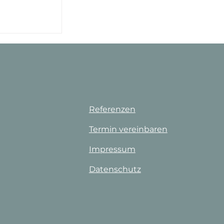
ge: Wie die
bensqualität
Referenzen
Kundenbewertungen und Erfahrungen zu
Termin vereinbaren
Actiovita
Impressum
100%
SEHR GUT
Datenschutz
Empfehlungen auf
ProvenExpert.com
4,88 / 5,00
5
Bewertungen auf ProvenExpert.com