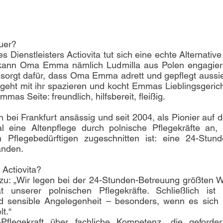
uer? 
ienstleisters Actiovita tut sich eine echte Alternative 
kann Oma Emma nämlich Ludmilla aus Polen engagiere
sorgt dafür, dass Oma Emma adrett und gepflegt aussieh
ht mit ihr spazieren und kocht Emmas Lieblingsgericht
as Seite: freundlich, hilfsbereit, fleißig. 
n bei Frankfurt ansässig und seit 2004, als Pionier auf 
al eine Altenpflege durch polnische Pflegekräfte an, d
n Pflegebedürftigen zugeschnitten ist: eine 24-Stund
änden. 
Actiovita? 
dazu: „Wir legen bei der 24-Stunden-Betreuung größten We
t unserer polnischen Pflegekräfte. Schließlich ist d
nd sensible Angelegenheit – besonders, wenn es sich 
t.“
-Pflegekraft über fachliche Kompetenz, die gefordert